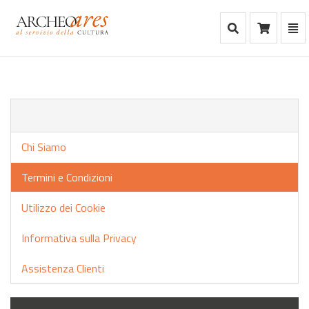
Mostra Ricerca
Mos
Ca
vai
alla
home
Chi Siamo
Termini e Condizioni
Utilizzo dei Cookie
Informativa sulla Privacy
Assistenza Clienti