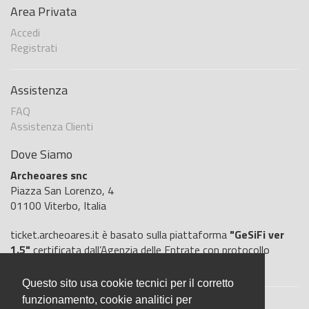
Area Privata
Accedi
Registrati
Assistenza
FAQ
Assistenza Clienti
Dove Siamo
Archeoares snc
Piazza San Lorenzo, 4
01100 Viterbo, Italia
ticket.archeoares.it è basato sulla piattaforma
"GeSiFi ver
1.5"
certificata dall’Agenzia delle Entrate con protocollo
numero
2021/103896
del 27 aprile 2021
Questo sito usa cookie tecnici per il corretto
funzionamento, cookie analitici per