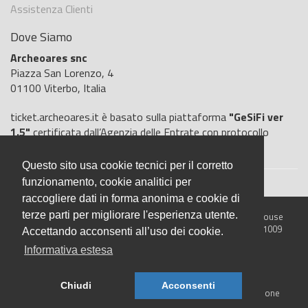
Assistenza Clienti
Dove Siamo
Archeoares snc
Piazza San Lorenzo, 4
01100 Viterbo, Italia
ticket.archeoares.it è basato sulla piattaforma
"GeSiFi ver
1.5"
certificata dall’Agenzia delle Entrate con protocollo
numero
2021/103896
del 27 aprile 2021
Questo sito usa cookie tecnici per il corretto
funzionamento, cookie analitici per
raccogliere dati in forma anonima e cookie di
terze parti per migliorare l'esperienza utente.
© 2026 ticket.archeoares.it - È un prodotto R.S.H. Software House
Srl - Servizi di Biglietteria Elettronica - Partita IVA IT05209071009
Accettando acconsenti all’uso dei cookie.
Informativa estesa
Chiudi
Acconsenti
Progetto finanziato nell'ambito del PNRR. Finanziato dall'Unione
Europea - Next Generation EU