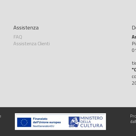
Assistenza
D
FAQ
A
Assistenza Clienti
P
01
ti
"G
c
2
e
Pro
dal