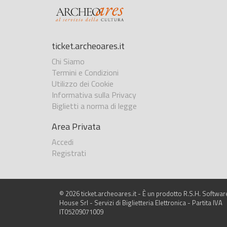
ticket.archeoares.it
Chi Siamo
Termini e Condizioni
Utilizzo dei Cookie
Informativa sulla Privacy
Biglietti a norma di legge
Area Privata
Accedi
Registrati
© 2026 ticket.archeoares.it - È un prodotto R.S.H. Softwar
House Srl - Servizi di Biglietteria Elettronica - Partita IVA
IT05209071009