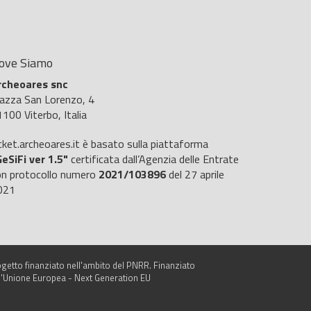
ove Siamo
rcheoares snc
iazza San Lorenzo, 4
100 Viterbo, Italia
cket.archeoares.it è basato sulla piattaforma
eSiFi ver 1.5"
certificata dall’Agenzia delle Entrate
on protocollo numero
2021/103896
del 27 aprile
021
getto finanziato nell'ambito del PNRR. Finanziato
l'Unione Europea - Next Generation EU