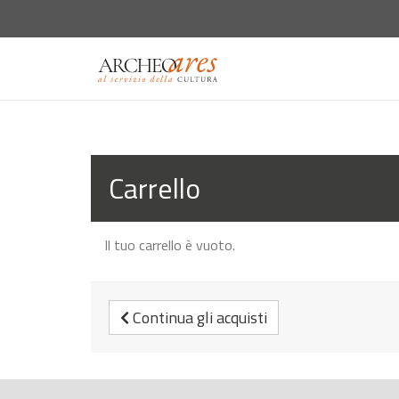
vai
alla
home
Carrello
Il tuo carrello è vuoto.
Continua gli acquisti