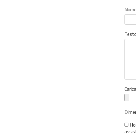
Nume
Testo
Carica
Dimen
Ho 
assis