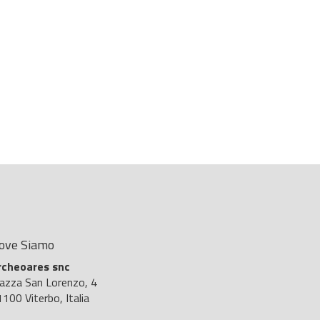
ove Siamo
rcheoares snc
iazza San Lorenzo, 4
100 Viterbo, Italia