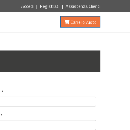
Accedi
Registrati
Assistenza Clienti
Carrello vuoto
 *
 *